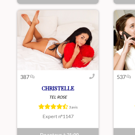
387
537
CHRISTELLE
TEL ROSE
Christelle, femme sensuelle et
Floren
passionnée, t’offre douceur,
joue a
3 avis
complicité et plaisir intense, sans
momen
tabou, selon tes envies du ...
Expert n°1147
De retour à 21:00