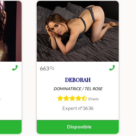
663
DEBORAH
DOMINATRICE / TEL ROSE
ELLE je
Déborah, ex-hôtesse de l’air
 bon
sensuelle et sans tabous, t’invite
s
15 avis
 j'aime
à une conversation chaude,
...
complice et inoubliable.
Expert n°3636
Disponible