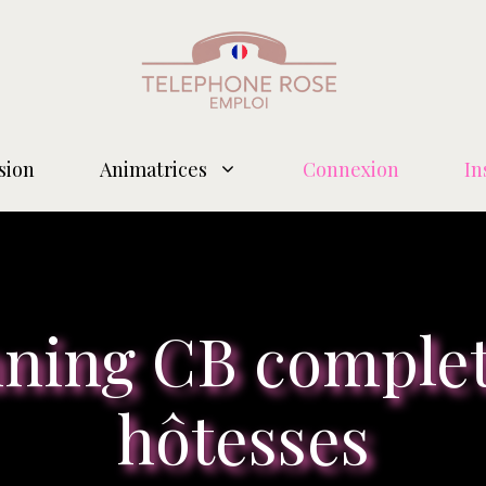
sion
Animatrices
Connexion
In
nning CB complet
hôtesses