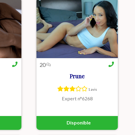
20
Prune
ce et
Prune, coquine et authentique,
1 avis
r des
se donne totalement quand
me au
quelqu’un la passionne. Une voix
Expert n°6268
et
douce, sensuelle, et un vrai
moment ...
Disponible