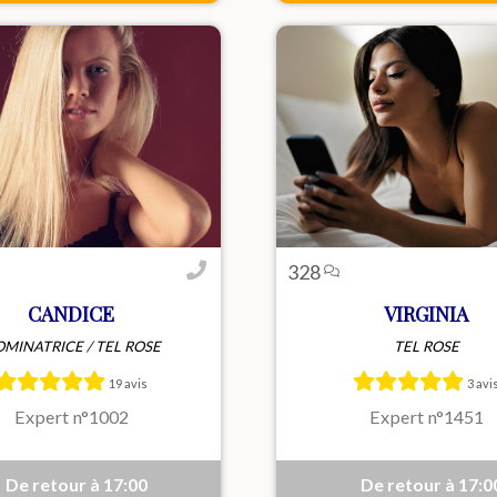
328
CANDICE
VIRGINIA
MINATRICE / TEL ROSE
TEL ROSE
e dominante passionnée de
Virginia, sensuelle et pass
nique, Candice cherche un
adore les préliminaires
19 avis
3 avi
e intelligent et attentif
recherche un homme gén
r un échange intense et
pour un moment intens
Expert n°1002
Expert n°1451
raffiné.
mémorable...
De retour à 17:00
De retour à 17:0