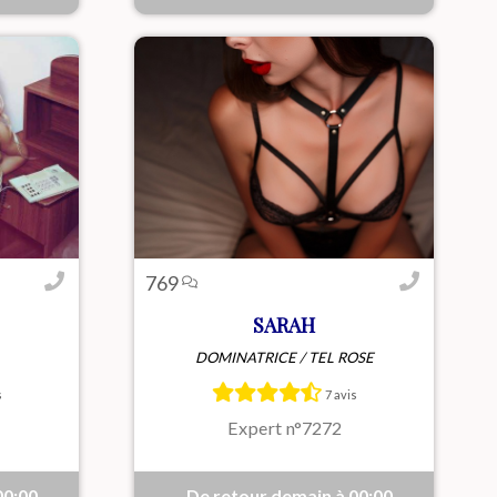
769
SARAH
DOMINATRICE / TEL ROSE
ntive,
Sarah – Pulpeuse, chaude et
uel et
entièrement à toi Moi, c’est
s
7 avis
laisir
Sarah… une femme pulpeuse,
douce, délurée et totalement à ...
Expert n°7272
00:00
De retour demain à 00:00