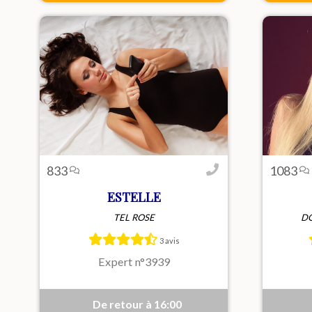
833
1083
ESTELLE
TEL ROSE
DO
Estelle, jeune et assumée, t’invite
Blond
à un échange sans tabou où tout
tech
3 avis
est permis et rendu au double.
homm
pou
Expert n°3939
De retour à 16:00