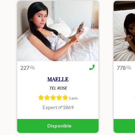
227
778
MAELLE
TEL ROSE
bonjour les coquins je me
Angela
présente je suis Maëlle,. Je suis
et sen
1 avis
une jeune femme sympa,
le dés
sensuelle et à l'écoute de mes ...
Expert n°1869
Disponible