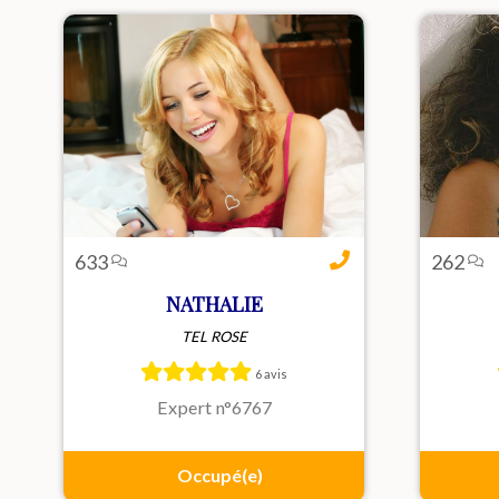
633
262
NATHALIE
TEL ROSE
Nathalie, sensuelle et
Bonjo
passionnée, t’offre des échanges
suis
6 avis
intimes intenses et décomplexés
très
où tes désirs prennent vie.
qu’à 
Expert n°6767
Occupé(e)