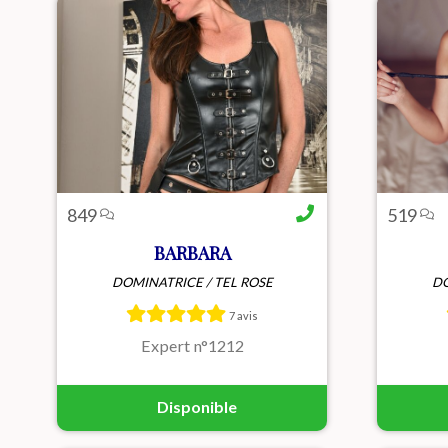
Catégorie
849
519
BARBARA
DOMINATRICE / TEL ROSE
DO
Barbara, 30 ans, châtain aux yeux
Brune
verts, femme directive et très
Séré
7 avis
chaude, adore dominer et
avec
explorer les fantasmes intenses
pour d
Expert n°1212
par ...
Disponible