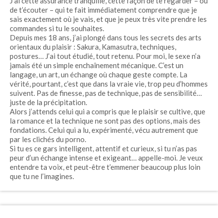
J’ai cette assurance tranquille, cette façon de te regarder – ou
de t’écouter – qui te fait immédiatement comprendre que je
sais exactement où je vais, et que je peux très vite prendre les
commandes si tu le souhaites.
Depuis mes 18 ans, j’ai plongé dans tous les secrets des arts
orientaux du plaisir : Sakura, Kamasutra, techniques,
postures… J’ai tout étudié, tout retenu. Pour moi, le sexe n’a
jamais été un simple enchaînement mécanique. C’est un
langage, un art, un échange où chaque geste compte. La
vérité, pourtant, c’est que dans la vraie vie, trop peu d’hommes
suivent. Pas de finesse, pas de technique, pas de sensibilité…
juste de la précipitation.
Alors j’attends celui qui a compris que le plaisir se cultive, que
la romance et la technique ne sont pas des options, mais des
fondations. Celui qui a lu, expérimenté, vécu autrement que
par les clichés du porno.
Si tu es ce gars intelligent, attentif et curieux, si tu n’as pas
peur d’un échange intense et exigeant… appelle-moi. Je veux
entendre ta voix, et peut-être t’emmener beaucoup plus loin
que tu ne l’imagines.