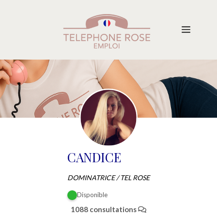
Aller
au
Menu
contenu
CANDICE
DOMINATRICE / TEL ROSE
Disponible
1088 consultations