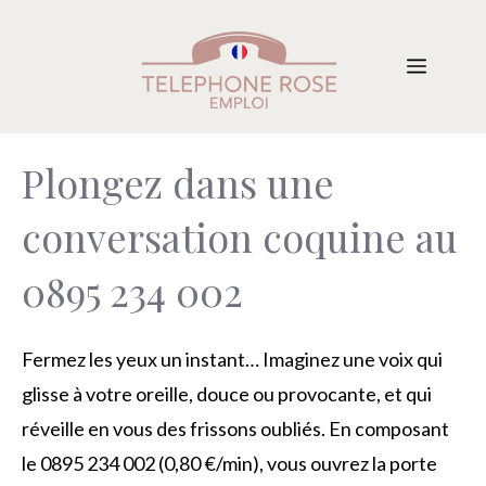
Aller
au
Menu
contenu
Plongez dans une
conversation coquine au
0895 234 002
Fermez les yeux un instant… Imaginez une voix qui
glisse à votre oreille, douce ou provocante, et qui
réveille en vous des frissons oubliés. En composant
le 0895 234 002 (0,80 €/min), vous ouvrez la porte