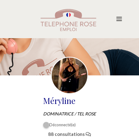
Aller
au
Menu
contenu
Méryline
DOMINATRICE / TEL ROSE
Déconnecté(e)
88 consultations